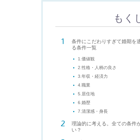
もく
条件にこだわりすぎて婚期を
る条件一覧
1.価値観
2.性格・人柄の良さ
3.年収・経済力
4.職業
5.居住地
6.婚歴
7.清潔感・身長
理論的に考える。全ての条件
い？