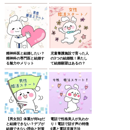
精神科医と結婚したい？
児童養護施設で育った人
精神科の専門医と結婚す
の3つの結婚観！果たし
る魅力やメリット
て結婚願望はあるの？
【男女別】体重が何kgだ
電話で性格美人が丸わか
と結婚できない？デブが
り！電話で話す声の特徴
結婚できない理由と対策
6選と電話克服方法