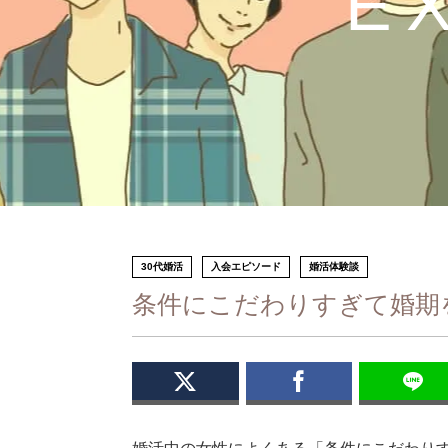
E
30代婚活
入会エピソード
婚活体験談
条件にこだわりすぎて婚期