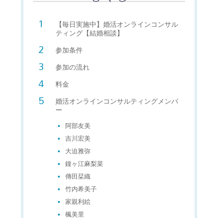
【毎日実施中】婚活オンラインコンサル
ティング【結婚相談】
参加条件
参加の流れ
料金
婚活オンラインコンサルティングメンバ
ー
阿部友美
吉川宏美
大迫雅弥
鐘ヶ江麻梨菜
傳田栞織
竹内希美子
家親利絵
楓美里