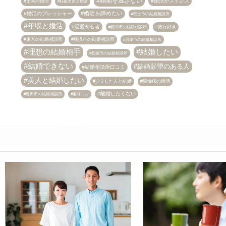
婚期を逃さない
婚活がストレス
士業の婚活
妊娠出産と婚活
婚活を諦めたい
婚活のプレッシャー
富士市の結婚相談所
年収と婚活
恋愛初心者
旅行好き
新潟市の結婚相談所
東京の結婚相談所
横浜市の結婚相談所
沼津市の結婚相談所
理想の結婚相手
結婚したい
箕面市の結婚相談所
結婚できない
結婚願望のある人
結婚相談所口コミ
美人と結婚したい
自立した人と結婚
親御様の婚活
離婚したくない
趣味コン
豊田市の結婚相談所