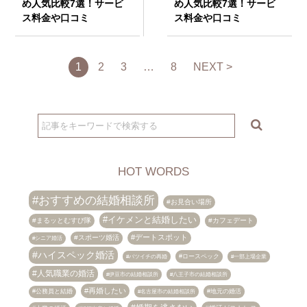
め人気比較7選！サービ
め人気比較7選！サービ
ス料金や口コミ
ス料金や口コミ
1
2
3
…
8
NEXT >
HOT WORDS
おすすめの結婚相談所
お見合い場所
イケメンと結婚したい
まるッとむすび隊
カフェデート
デートスポット
スポーツ婚活
シニア婚活
ハイスペック婚活
ロースペック
バツイチの再婚
一部上場企業
人気職業の婚活
伊豆市の結婚相談所
八王子市の結婚相談所
再婚したい
公務員と結婚
地元の婚活
名古屋市の結婚相談所