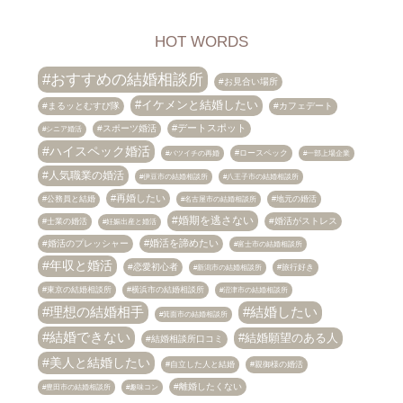
HOT WORDS
おすすめの結婚相談所
お見合い場所
イケメンと結婚したい
まるッとむすび隊
カフェデート
デートスポット
スポーツ婚活
シニア婚活
ハイスペック婚活
ロースペック
バツイチの再婚
一部上場企業
人気職業の婚活
伊豆市の結婚相談所
八王子市の結婚相談所
再婚したい
公務員と結婚
地元の婚活
名古屋市の結婚相談所
婚期を逃さない
婚活がストレス
士業の婚活
妊娠出産と婚活
婚活を諦めたい
婚活のプレッシャー
富士市の結婚相談所
年収と婚活
恋愛初心者
旅行好き
新潟市の結婚相談所
東京の結婚相談所
横浜市の結婚相談所
沼津市の結婚相談所
理想の結婚相手
結婚したい
箕面市の結婚相談所
結婚できない
結婚願望のある人
結婚相談所口コミ
美人と結婚したい
自立した人と結婚
親御様の婚活
離婚したくない
趣味コン
豊田市の結婚相談所