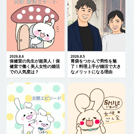
2026.8.6
2026.8.5
保健室の先生が超美人！保
胃袋をつかんで男性を魅
健室で働く美人女性の婚活
了！料理上手が婚活で大き
での人気度は？
なメリットになる理由