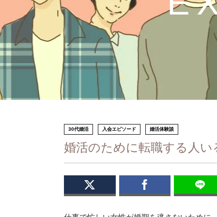
E
30代婚活
入会エピソード
婚活体験談
婚活のために転職する人い