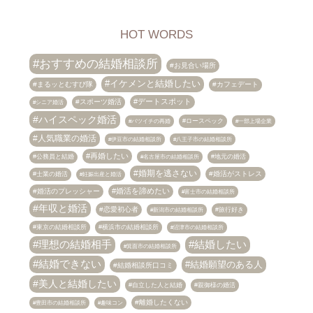
HOT WORDS
おすすめの結婚相談所
お見合い場所
イケメンと結婚したい
まるッとむすび隊
カフェデート
デートスポット
スポーツ婚活
シニア婚活
ハイスペック婚活
ロースペック
バツイチの再婚
一部上場企業
人気職業の婚活
伊豆市の結婚相談所
八王子市の結婚相談所
再婚したい
公務員と結婚
地元の婚活
名古屋市の結婚相談所
婚期を逃さない
婚活がストレス
士業の婚活
妊娠出産と婚活
婚活を諦めたい
婚活のプレッシャー
富士市の結婚相談所
年収と婚活
恋愛初心者
旅行好き
新潟市の結婚相談所
東京の結婚相談所
横浜市の結婚相談所
沼津市の結婚相談所
理想の結婚相手
結婚したい
箕面市の結婚相談所
結婚できない
結婚願望のある人
結婚相談所口コミ
美人と結婚したい
自立した人と結婚
親御様の婚活
離婚したくない
趣味コン
豊田市の結婚相談所