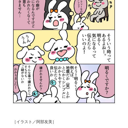
［イラスト／阿部友美］