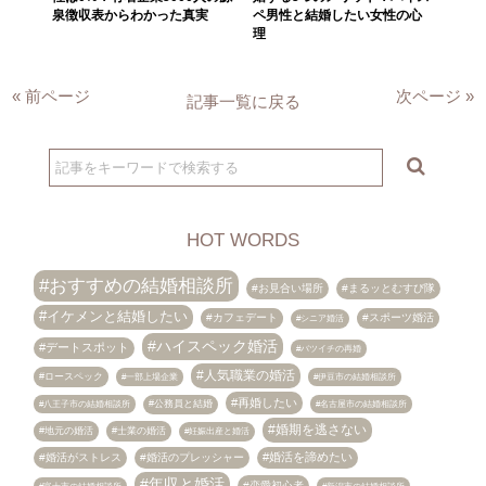
泉徴収表からわかった真実
ペ男性と結婚したい女性の心
理
« 前ページ
次ページ »
記事一覧に戻る
HOT WORDS
おすすめの結婚相談所
お見合い場所
まるッとむすび隊
イケメンと結婚したい
カフェデート
スポーツ婚活
シニア婚活
ハイスペック婚活
デートスポット
バツイチの再婚
人気職業の婚活
ロースペック
伊豆市の結婚相談所
一部上場企業
再婚したい
八王子市の結婚相談所
公務員と結婚
名古屋市の結婚相談所
婚期を逃さない
地元の婚活
士業の婚活
妊娠出産と婚活
婚活を諦めたい
婚活がストレス
婚活のプレッシャー
年収と婚活
恋愛初心者