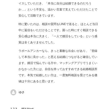
イスしていただき、「本当に自分は結婚できるのだろう
か…」という不安も、温かい言葉で支えていただけたことで
安心して活動できています。
特に驚いたのは、相談や質問をLINEで送ると、ほとんど当日
中に返信をいただけることです。困った時にすぐ相談できる
安心感は本当に大きく、「一人で婚活をしている」という感
覚は全くありませんでした。
ラポールアンカーなら、きっと素敵な出会いがあり、「登録
して本当に良かった」と思える結婚につながると確信してい
ます。婚活で悩んでいる方や、マッチングアプリでうまくい
かなかった方には、自信を持っておすすめできる結婚相談所
です。本気で結婚したい方は、一度無料相談を受けてみる価
値は十分にあると思います。
ゆさ
Site
Page
Page
Page
Page
1
2
3
…
854
Next