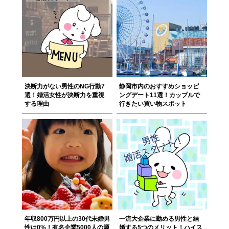
決断力がない男性のNG行動7
静岡市内のおすすめショッピ
選！婚活女性が決断力を重視
ングデート11選！カップルで
する理由
行きたい買い物スポット
年収800万円以上の30代未婚男
一流大企業に勤める男性と結
性は0%！有名企業5000人の源
婚する5つのメリット！ハイス