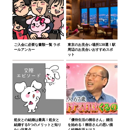
ご入会に必要な書類一覧 ラポ
東京のお見合い場所138選！駅
ールアンカー
周辺のお見合いおすすめスポ
ット
処女との結婚は最高！処女と
「優待生活の桐谷さん」婚活
結婚する5つのメリットと知り
を始める！桐谷さんの思い描
たい注意点
く結婚生活とは？