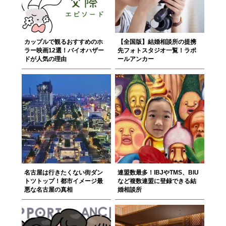
カップルで観るおすすめのホ
【全国版】結婚相談所の提携
ラー映画12選！バイオハザー
先フォトスタジオ一覧！ラポ
ドが人気の理由
ールアンカー
名古屋は行きたくない街ダン
連盟数最多！IBJやTMS、BIU
トツトップ！都市イメージ最
など複数連盟に登録できる結
悪な名古屋の真相
婚相談所