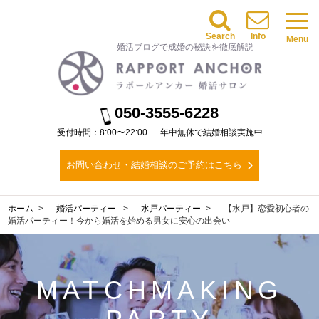
Search
Info
Menu
婚活ブログで成婚の秘訣を徹底解説
050-3555-6228
受付時間：8:00〜22:00
年中無休で結婚相談実施中
お問い合わせ・結婚相談のご予約はこちら
ホーム
婚活パーティー
水戸パーティー
【水戸】恋愛初心者の
婚活パーティー！今から婚活を始める男女に安心の出会い
MATCHMAKING