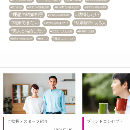
富士市の結婚相談所
新潟市の結婚相談所
旅行好き
東京の結婚相談所
横浜市の結婚相談所
沼津市の結婚相談所
理想の結婚相手
結婚したい
箕面市の結婚相談所
結婚できない
結婚願望のある人
結婚相談所口コミ
美人と結婚したい
自立した人と結婚
親御様の婚活
離婚したくない
趣味コン
豊田市の結婚相談所
ご挨拶・スタッフ紹介
ブランドコンセプト