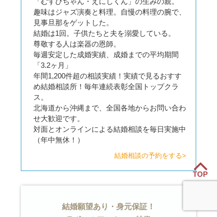
「むすびちゃん・えにしくん」の生みの親。
趣味はジャズ演奏と料理。自慢の料理の腕で、
見事旦那をゲットした。
結婚は1回。子供たちと夫を溺愛している。
尊敬する人は楽器の恩師。
毎週安定した成婚実績、成婚までの平均期間
「3.2ヶ月」
年間1,200件超の相談実績！実績で見るおすす
め結婚相談所！毎年連続表彰全国トップクラ
ス。
北海道から沖縄まで、全国各地からお問い合わ
せ大歓迎です。
対面とオンラインによる結婚相談を毎日実施中
（年中無休！）
結婚相談の予約をする>
TOP
結婚願望あり・身元保証！