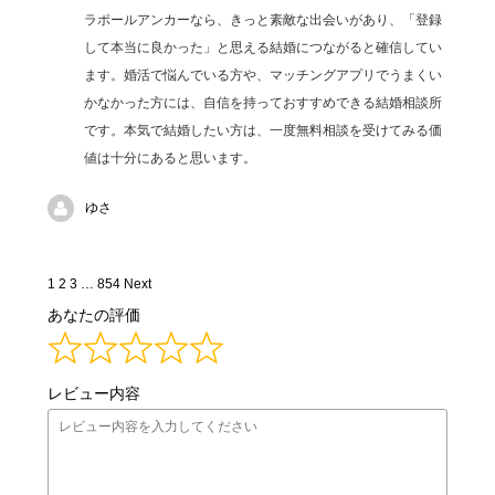
ラポールアンカーなら、きっと素敵な出会いがあり、「登録
して本当に良かった」と思える結婚につながると確信してい
ます。婚活で悩んでいる方や、マッチングアプリでうまくい
かなかった方には、自信を持っておすすめできる結婚相談所
です。本気で結婚したい方は、一度無料相談を受けてみる価
値は十分にあると思います。
ゆさ
Site
Page
Page
Page
Page
1
2
3
…
854
Next
Reviews
あなたの評価
navigation
レビュー内容