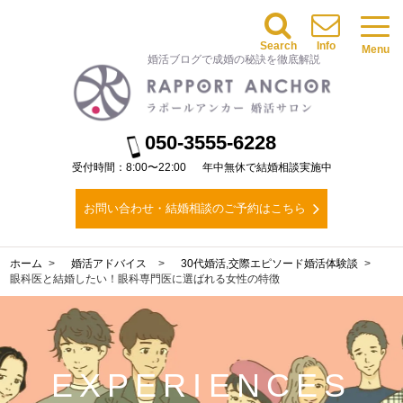
Search
Info
Menu
婚活ブログで成婚の秘訣を徹底解説
050-3555-6228
受付時間：8:00〜22:00
年中無休で結婚相談実施中
お問い合わせ・結婚相談のご予約はこちら
ホーム
婚活アドバイス
30代婚活
,
交際エピソード
婚活体験談
眼科医と結婚したい！眼科専門医に選ばれる女性の特徴
EXPERIENCES