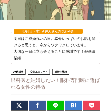
8月6日（木）
# 仲人さんのつぶやき
明日はご成婚祝いの日。幸せいっぱいのお話を聞
けると思うと、今からワクワクしています。
大切な一日に立ち会えることに感謝です！@傳田
栞織
30代婚活
交際エピソード
婚活体験談
眼科医と結婚したい！眼科専門医に選ば
れる女性の特徴