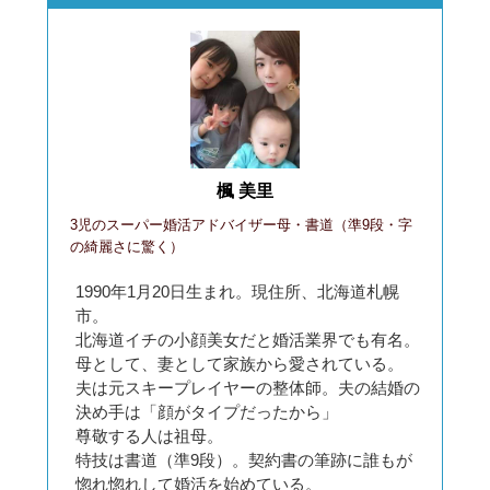
楓 美里
3児のスーパー婚活アドバイザー母・書道（準9段・字
の綺麗さに驚く）
1990年1月20日生まれ。現住所、北海道札幌
市。
北海道イチの小顔美女だと婚活業界でも有名。
母として、妻として家族から愛されている。
夫は元スキープレイヤーの整体師。夫の結婚の
決め手は「顔がタイプだったから」
尊敬する人は祖母。
特技は書道（準9段）。契約書の筆跡に誰もが
惚れ惚れして婚活を始めている。