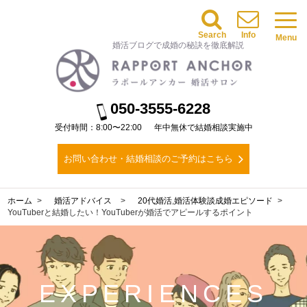
Search
Info
Menu
婚活ブログで成婚の秘訣を徹底解説
050-3555-6228
受付時間：8:00〜22:00
年中無休で結婚相談実施中
お問い合わせ・結婚相談のご予約はこちら
ホーム
婚活アドバイス
20代婚活
,
婚活体験談
成婚エピソード
YouTuberと結婚したい！YouTuberが婚活でアピールするポイント
EXPERIENCES