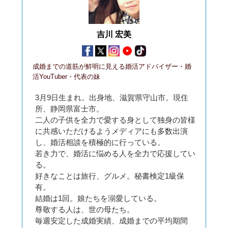
吉川 宏美
成婚までの道筋が鮮明に見える婚活アドバイザー・婚
活YouTuber・代表の妹
3月9日生まれ。出身地、滋賀県守山市。現住
所、静岡県富士市。
二人の子供を全力で愛する身として独身の皆様
に共感いただけるようメディアにも多数出演
し、婚活相談を積極的に行っている。
若き力で、婚活に悩める人を全力で応援してい
る。
好きなことは旅行、グルメ。秘書検定1級保
有。
結婚は1回。娘たちを溺愛している。
尊敬する人は、世の母たち。
毎週安定した成婚実績、成婚までの平均期間