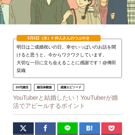
8月6日（木）
# 仲人さんのつぶやき
明日はご成婚祝いの日。幸せいっぱいのお話を聞
けると思うと、今からワクワクしています。
大切な一日に立ち会えることに感謝です！@傳田
栞織
20代婚活
婚活体験談
成婚エピソード
YouTuberと結婚したい！YouTuberが婚
活でアピールするポイント