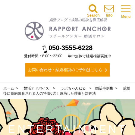
Search
Info
Menu
婚活ブログで成婚の秘訣を徹底解説
050-3555-6228
受付時間：8:00〜22:00
年中無休で結婚相談実施中
お問い合わせ・結婚相談のご予約はこちら
ホーム
婚活アドバイス
ラポちゃんねる
>
婚活事例集
成婚
後に婚約破棄される人の特徴6選！破局した理由と対処法
ENTERTAINMENT