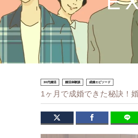
E
30代婚活
婚活体験談
成婚エピソード
1ヶ月で成婚できた秘訣！