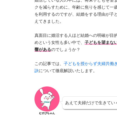
婚活している人の中には、将来子どもを望
クを減らすために、年齢に焦りを感じて一
を利用するのですが、結婚をする理由が子
えてきました。
真面目に婚活する人ほど結婚への明確が目
めという女性も多い中で、
子どもを望まな
響がある
のでしょうか？
この記事では、
子どもを授からず夫婦共働
訣
について徹底解説いたします。
あえて夫婦だけで生きてい
むすびちゃん