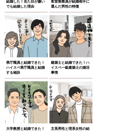
結婚した！見た目が嫌い
客室乗務員が結婚相手に
でも結婚した理由
選んだ男性の特徴
県庁職員と結婚できた！
建築士と結婚できた！ハ
ハイスペ県庁職員と結婚
イスペ一級建築士の婚活
する秘訣
事情
大学教授と結婚できた！
文系男性と理系女性の結