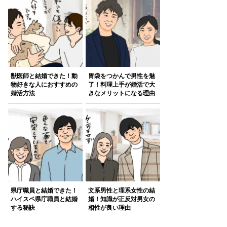
獣医師と結婚できた！動
胃袋をつかんで男性を魅
物好きな人におすすめの
了！料理上手が婚活で大
婚活方法
きなメリットになる理由
県庁職員と結婚できた！
文系男性と理系女性の結
ハイスペ県庁職員と結婚
婚！知識が正反対男女の
する秘訣
相性が良い理由