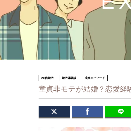
E
20代婚活
婚活体験談
成婚エピソード
童貞非モテが結婚？恋愛経