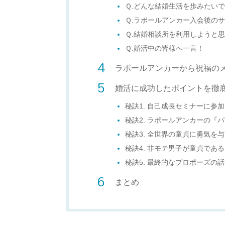
Ｑ.どんな結婚生活を歩みたい
Ｑ.ラポールアンカー入会後の
Ｑ.結婚相談所を利用しようと
Ｑ.婚活中の皆様へ一言！
ラポールアンカーから祝福の
婚活に成功したポイントを徹
秘訣1. 自己成長セミナーに参
秘訣2. ラポールアンカーの『
秘訣3. 全世界の童貞に勇気を
秘訣4. 非モテ男子が童貞であ
秘訣5. 最終的なプロポーズの話
まとめ