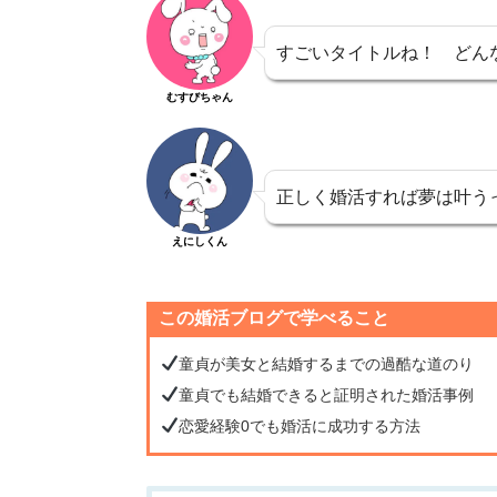
すごいタイトルね！ どん
むすびちゃん
正しく婚活すれば夢は叶う
えにしくん
この婚活ブログで学べること
童貞が美女と結婚するまでの過酷な道のり
童貞でも結婚できると証明された婚活事例
恋愛経験0でも婚活に成功する方法