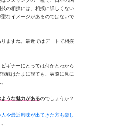
撲
はレスリングの一種で、
日本
の国
国技の相撲には、相撲に詳しくない
神聖なイメージがあるのではないで
ありますね。最近ではデートで相撲
、ビギナーにとっては何かとわから
撲観戦はたまに観ても、実際に見に
ん。
のような魅力がある
のでしょうか？
い人や最近興味が出てきた方も楽し
す。