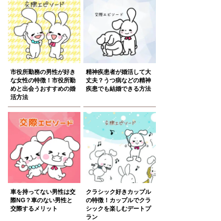
市役所勤務の男性が好き
精神疾患者が婚活して大
な女性の特徴！市役所勤
丈夫？うつ病などの精神
めと出会うおすすめの婚
疾患でも結婚できる方法
活方法
車を持ってない男性は交
クラシック好きカップル
際NG？車のない男性と
の特徴！カップルでクラ
交際するメリット
シックを楽しむデートプ
ラン