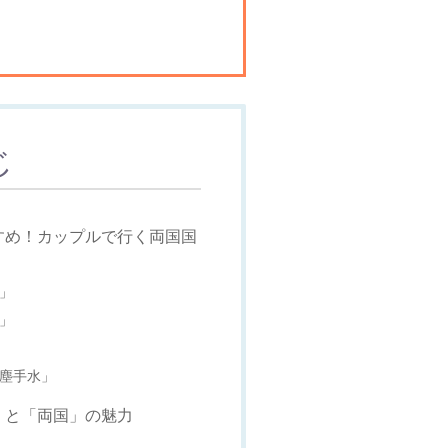
じ
すめ！カップルで行く両国国
み」
き」
「塵手水」
」と「両国」の魅力