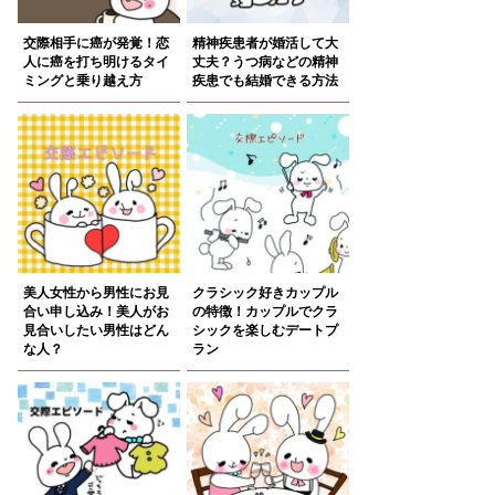
交際相手に癌が発覚！恋
精神疾患者が婚活して大
人に癌を打ち明けるタイ
丈夫？うつ病などの精神
ミングと乗り越え方
疾患でも結婚できる方法
美人女性から男性にお見
クラシック好きカップル
合い申し込み！美人がお
の特徴！カップルでクラ
見合いしたい男性はどん
シックを楽しむデートプ
な人？
ラン