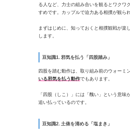
る人など、
力士の組み合いを観るとワクワ
すめです。
カップル
で迫力ある相撲が観ら
まずはじめに、知っておくと相撲観戦が楽
します。
豆知識1. 邪気を払う「四股踏み」
四股を踏む動作は、取り組み前のウォーミ
いる邪気を払う動作
でもあります。
「四股（しこ）」には「醜い」という意味
追い払っているのです。
豆知識2. 土俵を清める「塩まき」