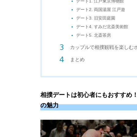
デート1. 江戸東京博物館
デート2. 両国湯屋 江戸遊
デート3. 旧安田庭園
デート4. すみだ北斎美術館
デート5. 北斎茶房
カップルで相撲観戦を楽しむ
まとめ
相撲デートは初心者にもおすすめ
の魅力