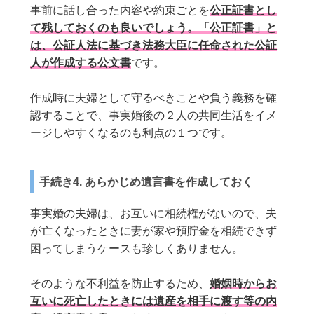
事前に話し合った内容や約束ごとを
公正証書とし
て残しておくのも良いでしょう。「公正証書」と
は、公証人法に基づき法務大臣に任命された公証
人が作成する公文書
です。
作成時に夫婦として守るべきことや負う義務を確
認することで、事実婚後の２人の共同生活をイメ
ージしやすくなるのも利点の１つです。
手続き4. あらかじめ遺言書を作成しておく
事実婚の夫婦は、お互いに相続権がないので、夫
が亡くなったときに妻が家や預貯金を相続できず
困ってしまうケースも珍しくありません。
そのような不利益を防止するため、
婚姻時からお
互いに死亡したときには遺産を相手に渡す等の内