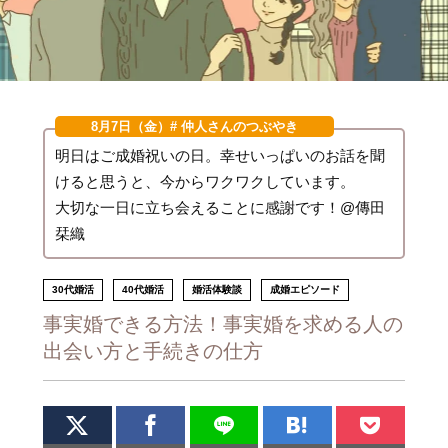
8月7日（金）
# 仲人さんのつぶやき
明日はご成婚祝いの日。幸せいっぱいのお話を聞
けると思うと、今からワクワクしています。
大切な一日に立ち会えることに感謝です！@傳田
栞織
30代婚活
40代婚活
婚活体験談
成婚エピソード
事実婚できる方法！事実婚を求める人の
出会い方と手続きの仕方