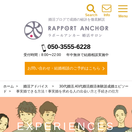
Search
Info
Menu
婚活ブログで成婚の秘訣を徹底解説
050-3555-6228
受付時間：8:00〜22:00
年中無休で結婚相談実施中
お問い合わせ・結婚相談のご予約はこちら
ホーム
婚活アドバイス
30代婚活
,
40代婚活
婚活体験談
成婚エピソー
ド
事実婚できる方法！事実婚を求める人の出会い方と手続きの仕方
EXPERIENCES