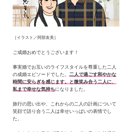
［イラスト／阿部友美］
ご成婚おめでとうございます！
事実婚でお互いのライフスタイルを尊重した二人
の成婚エピソードでした。
二人で過ごす和やかな
時間に安らぎを感じます。と微笑み合う二人に、
私まで幸せな気持ち
になりました。
旅行の思い出や、これからの二人の計画について
笑顔で語り合う二人は幸せいっぱいの表情でし
た。