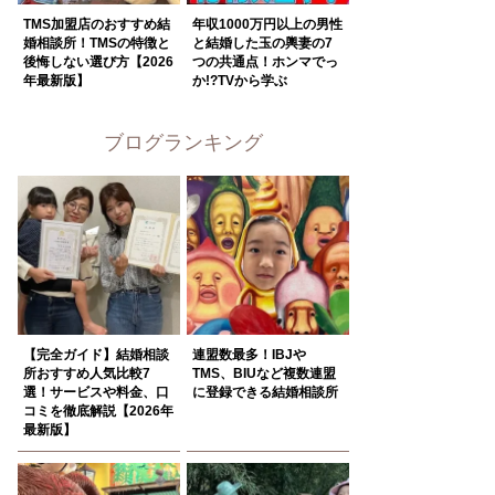
TMS加盟店のおすすめ結
年収1000万円以上の男性
婚相談所！TMSの特徴と
と結婚した玉の輿妻の7
後悔しない選び方【2026
つの共通点！ホンマでっ
年最新版】
か!?TVから学ぶ
ブログランキング
【完全ガイド】結婚相談
連盟数最多！IBJや
所おすすめ人気比較7
TMS、BIUなど複数連盟
選！サービスや料金、口
に登録できる結婚相談所
コミを徹底解説【2026年
最新版】