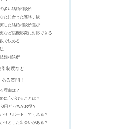
数の多い結婚相談所
あなたに合った連絡手段
充実した結婚相談所選び
変更など臨機応変に対応できる
の数で決める
方法
た結婚相談所
割引制度など
くある質問！
じる理由は？
ために心がけることは？
料が0円どっちがお得？
っかりサポートしてくれる？
っかりとした出会いがある？