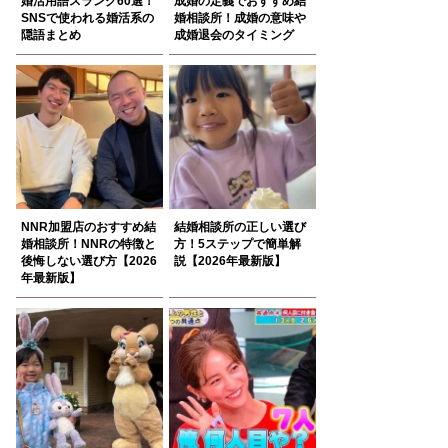
婚活用語スラング60選！
成婚の定義でおすすめ結
SNSで使われる婚活系の
婚相談所！成婚の意味や
隠語まとめ
成婚退会のタイミング
NNR加盟店のおすすめ結
結婚相談所の正しい選び
婚相談所！NNRの特徴と
方！5ステップで簡単解
後悔しない選び方【2026
説【2026年最新版】
年最新版】