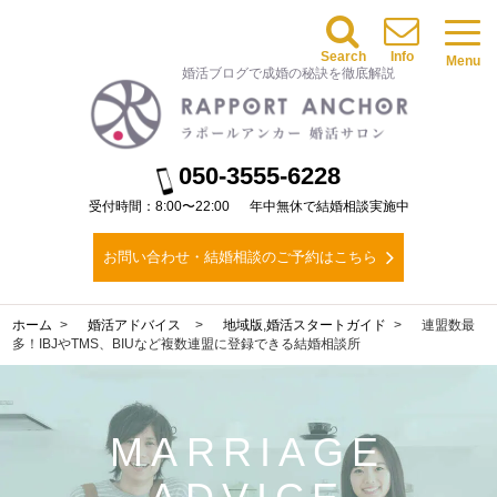
Search
Info
Menu
婚活ブログで成婚の秘訣を徹底解説
050-3555-6228
受付時間：8:00〜22:00
年中無休で結婚相談実施中
お問い合わせ・結婚相談のご予約はこちら
ホーム
婚活アドバイス
地域版
,
婚活スタートガイド
連盟数最
多！IBJやTMS、BIUなど複数連盟に登録できる結婚相談所
MARRIAGE