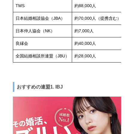
TMS
約88,000人
5:5
日本結婚相談協会（JBA）
約70,000人（提携含む）
5:5
日本仲人協会（NK）
約7,000人
5:5
良縁会
約40,000人
-
全国結婚相談所連盟（JBU）
約28,000人
-
おすすめの連盟1. IBJ