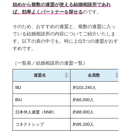
始めから複数の連盟が使える結婚相談所であれ
ば、効率よくパートナーを探せる
のです。
そのため、おすすめの連盟と、複数の連盟に入っ
ている結婚相談所の内容についてご紹介いたしま
す。以下の表の中でも、特に上位5つの連盟がおす
すめです。
［一覧表／結婚相談所の連盟一覧］
連盟名
会員数
会
IBJ
約101,240人
4:6
BIU
約66,000人
5:5
日本仲人連盟（NNR）
約88,000人
4:6
コネクトシップ
約95,200人
5:5