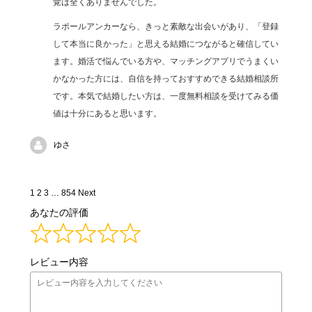
覚は全くありませんでした。
ラポールアンカーなら、きっと素敵な出会いがあり、「登録
して本当に良かった」と思える結婚につながると確信してい
ます。婚活で悩んでいる方や、マッチングアプリでうまくい
かなかった方には、自信を持っておすすめできる結婚相談所
です。本気で結婚したい方は、一度無料相談を受けてみる価
値は十分にあると思います。
ゆさ
Site
Page
Page
Page
Page
1
2
3
…
854
Next
Reviews
あなたの評価
navigation
レビュー内容