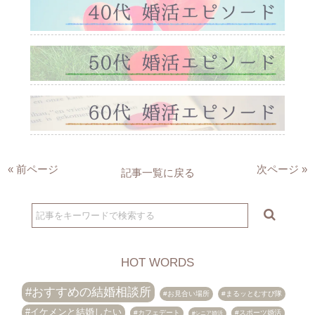
« 前ページ
次ページ »
記事一覧に戻る
HOT WORDS
おすすめの結婚相談所
お見合い場所
まるッとむすび隊
イケメンと結婚したい
カフェデート
スポーツ婚活
シニア婚活