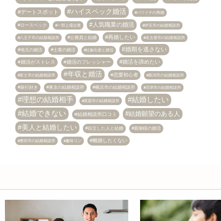
ハイスペック婚活
デートスポット
バツイチの再婚
人気職業の婚活
ロースペック
伊豆市の結婚相談所
一部上場企業
再婚したい
八王子市の結婚相談所
公務員と結婚
名古屋市の結婚相談所
婚期を逃さない
地元の婚活
士業の婚活
妊娠出産と婚活
婚活を諦めたい
婚活がストレス
婚活のプレッシャー
年収と婚活
恋愛初心者
富士市の結婚相談所
新潟市の結婚相談所
旅行好き
東京の結婚相談所
横浜市の結婚相談所
沼津市の結婚相談所
理想の結婚相手
結婚したい
箕面市の結婚相談所
結婚できない
結婚願望のある人
結婚相談所口コミ
美人と結婚したい
自立した人と結婚
親御様の婚活
離婚したくない
趣味コン
豊田市の結婚相談所