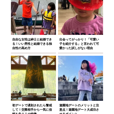
自由な女性は紳士と結婚でき
出会ってがっかり！「可愛い
る！いい男性と結婚できる独
子を紹介する」と言われて可
自性の高め方
愛かった試しがない理由
初デートで遅刻されたら警戒
遊園地デートのメリットと注
して！交際相手から一気に信
意点！遊園地デート大成功さ