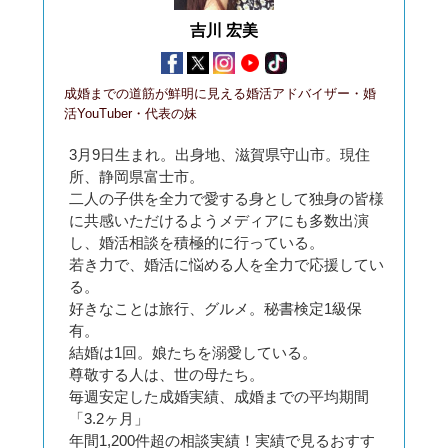
吉川 宏美
成婚までの道筋が鮮明に見える婚活アドバイザー・婚
活YouTuber・代表の妹
3月9日生まれ。出身地、滋賀県守山市。現住
所、静岡県富士市。
二人の子供を全力で愛する身として独身の皆様
に共感いただけるようメディアにも多数出演
し、婚活相談を積極的に行っている。
若き力で、婚活に悩める人を全力で応援してい
る。
好きなことは旅行、グルメ。秘書検定1級保
有。
結婚は1回。娘たちを溺愛している。
尊敬する人は、世の母たち。
毎週安定した成婚実績、成婚までの平均期間
「3.2ヶ月」
年間1,200件超の相談実績！実績で見るおすす