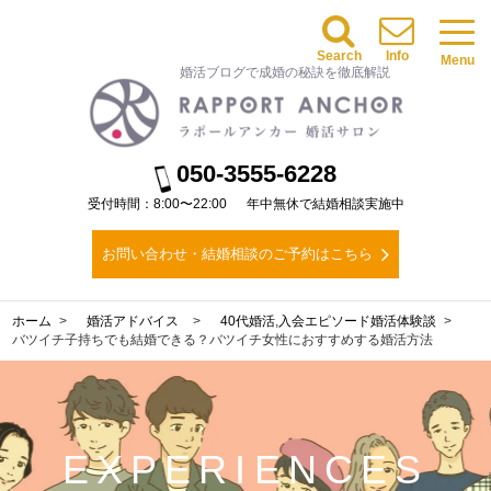
Search
Info
Menu
婚活ブログで成婚の秘訣を徹底解説
050-3555-6228
受付時間：8:00〜22:00
年中無休で結婚相談実施中
お問い合わせ・結婚相談のご予約はこちら
ホーム
婚活アドバイス
40代婚活
,
入会エピソード
婚活体験談
バツイチ子持ちでも結婚できる？バツイチ女性におすすめする婚活方法
EXPERIENCES