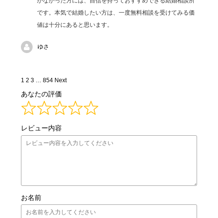
かなかった方には、自信を持っておすすめできる結婚相談所
です。本気で結婚したい方は、一度無料相談を受けてみる価
値は十分にあると思います。
ゆさ
Site
Page
Page
Page
Page
1
2
3
…
854
Next
Reviews
あなたの評価
navigation
レビュー内容
お名前