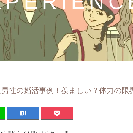
XPERIENC
た男性の婚活事例！羨ましい？体力の限