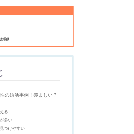
結婚観
じ
男性の婚活事例！羨ましい？
会える
性が多い
を見つけやすい