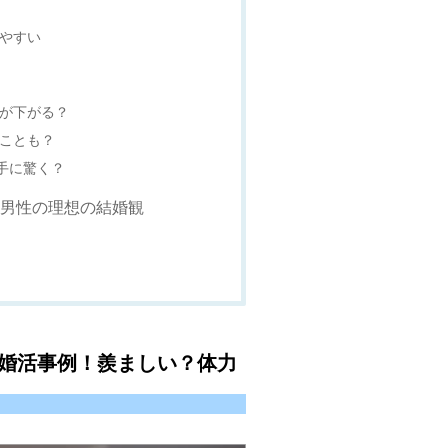
得やすい
ンが下がる？
むことも？
手に驚く？
た男性の理想の結婚観
の婚活事例！羨ましい？体力