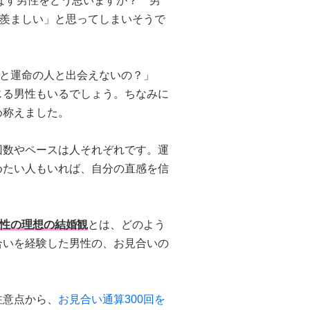
こなす男性をどう思いますか？ 男
が羨ましい」と思ってしまいそうで
いと運命の人と出会えないの？」
じる男性もいるでしょう。ちなみに
め称えました。
回数やペースは人それぞれです。運
めたい人もいれば、自分の直感を信
男性の理想の結婚観
とは、どのよう
合いを経験した男性の、お見合いの
注意点から、
お見合い通算300回を