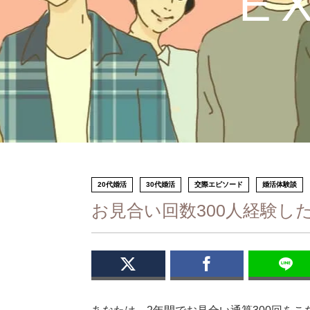
E
20代婚活
30代婚活
交際エピソード
婚活体験談
お見合い回数300人経験し