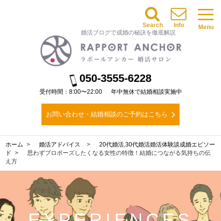
Search
Info
Menu
婚活ブログで成婚の秘訣を徹底解説
050-3555-6228
受付時間：8:00〜22:00
年中無休で結婚相談実施中
お問い合わせ・結婚相談のご予約はこちら
ホーム
婚活アドバイス
20代婚活
,
30代婚活
婚活体験談
成婚エピソー
ド
思わずプロポーズしたくなる女性の特徴！結婚につながる気持ちの伝
え方
EXPERIENCES