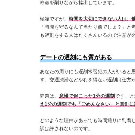
寿命を削りながら捻出しています。
極端ですが、
時間を大切にできない人は、
「時間を守るなんて当たり前でしょ？」と
も遅刻をする人はたくさんいるので注意が
デートの遅刻にも質がある
あなたの周りにも遅刻常習犯の人がいると
す。交通渋滞などやむを得ない遅刻は仕方
問題は、
怠慢で起こった1分の遅刻
です。万
え1分の遅刻でも「ごめんなさい」と真剣に
どのような理由があっても時間通りに到着
訳は許されないのです。