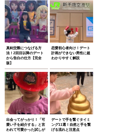
真剣交際につなげる方
恋愛初心者向け！デート
法！2回目以降のデート
計画ができない男性に超
から告白の仕方【完全
わかりやすく解説
版】
出会ってがっかり！「可
デートで手を繋ぐタイミ
愛い子を紹介する」と言
ング11選！自然と手を繋
われて可愛かった試しが
げる流れと注意点