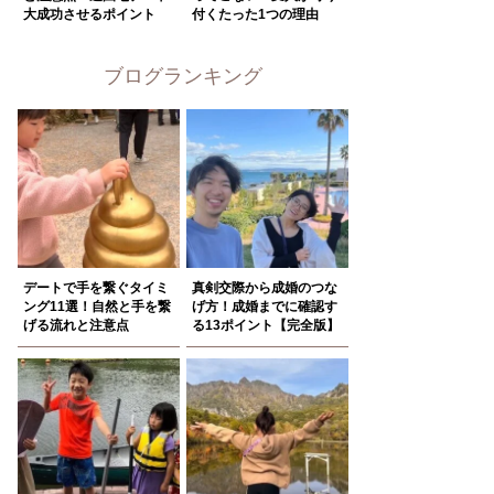
大成功させるポイント
付くたった1つの理由
ブログランキング
デートで手を繋ぐタイミ
真剣交際から成婚のつな
ング11選！自然と手を繋
げ方！成婚までに確認す
げる流れと注意点
る13ポイント【完全版】