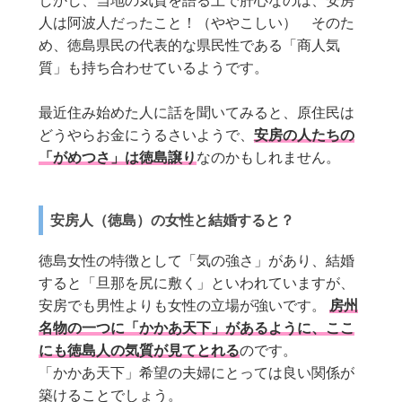
しかし、当地の気質を語る上で肝心なのは、安房
人は阿波人だったこと！（ややこしい） そのた
め、徳島県民の代表的な県民性である「商人気
質」も持ち合わせているようです。
最近住み始めた人に話を聞いてみると、原住民は
どうやらお金にうるさいようで、
安房の人たちの
「がめつさ」は徳島譲り
なのかもしれません。
安房人（徳島）の女性と結婚すると？
徳島女性の特徴として「気の強さ」があり、結婚
すると「旦那を尻に敷く」といわれていますが、
安房でも男性よりも女性の立場が強いです。
房州
名物の一つに「かかあ天下」があるように、ここ
にも徳島人の気質が見てとれる
のです。
「かかあ天下」希望の夫婦にとっては良い関係が
築けることでしょう。