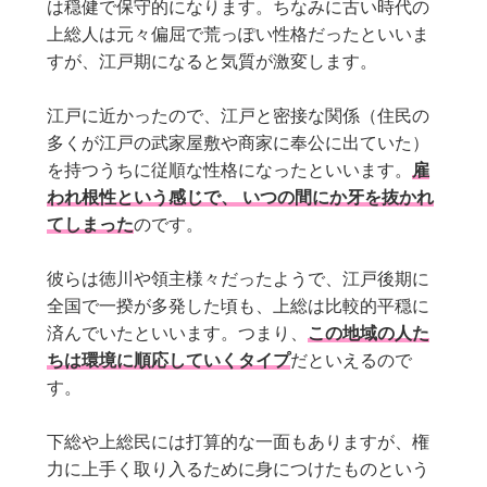
は穏健で保守的になります。ちなみに古い時代の
上総人は元々偏屈で荒っぽい性格だったといいま
すが、江戸期になると気質が激変します。
江戸に近かったので、江戸と密接な関係（住民の
多くが江戸の武家屋敷や商家に奉公に出ていた）
を持つうちに従順な性格になったといいます。
雇
われ根性という感じで、 いつの間にか牙を抜かれ
てしまった
のです。
彼らは徳川や領主様々だったようで、江戸後期に
全国で一揆が多発した頃も、上総は比較的平穏に
済んでいたといいます。つまり、
この地域の人た
ちは環境に順応していくタイプ
だといえるので
す。
下総や上総民には打算的な一面もありますが、権
力に上手く取り入るために身につけたものという