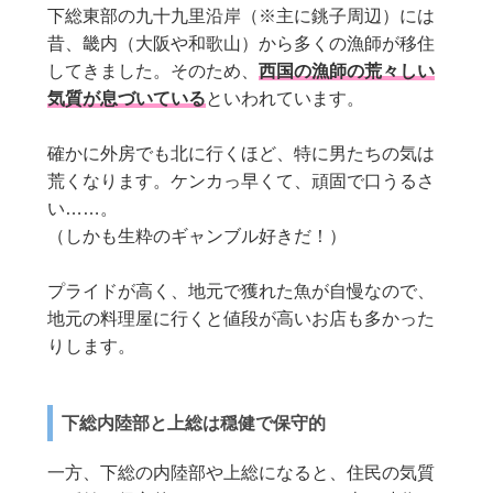
下総東部の九十九里沿岸（※主に銚子周辺）には
昔、畿内（大阪や和歌山）から多くの漁師が移住
してきました。そのため、
西国の漁師の荒々しい
気質が息づいている
といわれています。
確かに外房でも北に行くほど、特に男たちの気は
荒くなります。ケンカっ早くて、頑固で口うるさ
い……。
（しかも生粋のギャンブル好きだ！）
プライドが高く、地元で獲れた魚が自慢なので、
地元の料理屋に行くと値段が高いお店も多かった
りします。
下総内陸部と上総は穏健で保守的
一方、下総の内陸部や上総になると、住民の気質