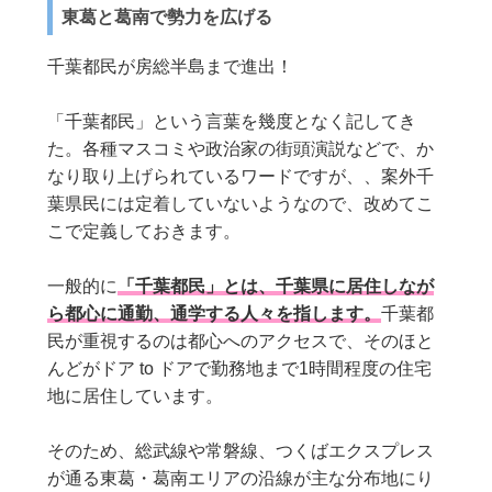
東葛と葛南で勢力を広げる
千葉都民が房総半島まで進出！
「千葉都民」という言葉を幾度となく記してき
た。各種マスコミや政治家の街頭演説などで、か
なり取り上げられているワードですが、、案外千
葉県民には定着していないようなので、改めてこ
こで定義しておきます。
一般的に
「千葉都民」とは、千葉県に居住しなが
ら都心に通勤、通学する人々を指します。
千葉都
民が重視するのは都心へのアクセスで、そのほと
んどがドア to ドアで勤務地まで1時間程度の住宅
地に居住しています。
そのため、総武線や常磐線、つくばエクスプレス
が通る東葛・葛南エリアの沿線が主な分布地にり