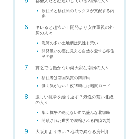
都会人だと勘違いしている内房の人々
原住民と移住民のミックスが支配する内
房
キレると超怖い！開発より安住重視の外
房の人々
漁師の多い土地柄は気性も荒い
開発嫌いの裏に見える自然を愛する移住
民の影
貧乏でも働かない楽天家な南房の人々
移住者は南国気質の南房民
働く気がない！夜19時には暗闇ロード
激しい抗争を繰り返す？気性の荒い北総
の人々
集団抗争の絶えない血気盛んな北総民
閉鎖された世界で濃縮される内陸気質
大阪弁より怖い？地域で異なる房州弁