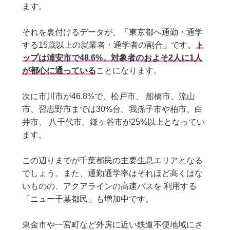
ます。
それを裏付けるデータが、「東京都へ通勤・通学
する15歳以上の就業者・通学者の割合」です。
ト
ップは浦安市で48.6%。対象者のおよそ2人に1人
が都心に通っている
ことになります。
次に市川市が46.8%で、松戸市、 船橋市、流山
市、習志野市までは30%台。我孫子市や柏市、白
井市、 八千代市、鎌ヶ谷市が25%以上となってい
ます。
この辺りまでが千葉都民の主要生息エリアとなる
でしょう。また、通勤通学率はそれほど高くはな
いものの、アクアラインの高速バスを 利用する
「ニュー千葉都民」も増加中です。
東金市や一宮町など外房に近い鉄道不便地域にさ