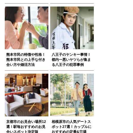
熊本市民の特徴や性格！
八王子のヤンキー事情！
熊本市民との上手な付き
都内一悪いヤツらが集ま
合い方や婚活方法
る八王子の犯罪事例
京都市のお見合い場所12
相模原市の人気デートス
選！駅毎おすすめのお見
ポット27選！カップルに
合いスポット決定版
おすすめの定番&穴場