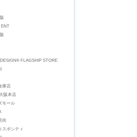
大阪
 ENT
大阪
ESIGN® FLAGSHIP STORE
街
倉庫店
 大阪本店
ズモール
ス
店街
エキスポシティ