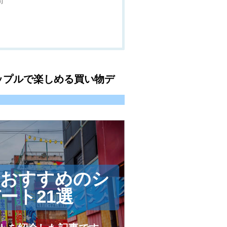
街
ップルで楽しめる買い物デ
におすすめのシ
ート21選