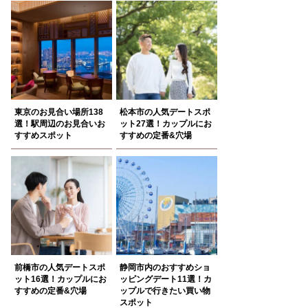
東京のお見合い場所138
松本市の人気デートスポ
選！駅周辺のお見合いお
ット27選！カップルにお
すすめスポット
すすめの定番&穴場
前橋市の人気デートスポ
静岡市内のおすすめショ
ット16選！カップルにお
ッピングデート11選！カ
すすめの定番&穴場
ップルで行きたい買い物
スポット