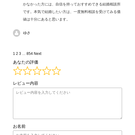
かなかった方には、自信を持っておすすめできる結婚相談所
です。本気で結婚したい方は、一度無料相談を受けてみる価
値は十分にあると思います。
ゆさ
Site
Page
Page
Page
Page
1
2
3
…
854
Next
Reviews
あなたの評価
navigation
レビュー内容
お名前