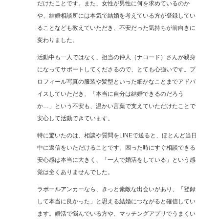
だけたことです。また、女性が男性に何を求めているのか
や、結婚相談所には本気で結婚を考えている方が登録してい
ることなども教えていただき、不安だった気持ちが前向きに
変わりました。
活動中も一人ではなく、担当の仲人（ナコード）さんが親身
になってサポートしてくださるので、とても心強いです。プ
ロフィール写真の服装や髪型といった細かなことまでアドバ
イスしていただき、「本当に自分は結婚できるのだろう
か…」という不安も、温かい言葉で支えていただけたことで
安心して活動できています。
特に驚いたのは、相談や質問をLINEで送ると、ほとんど当日
中に返信をいただけることです。困った時にすぐ相談できる
安心感は本当に大きく、「一人で婚活をしている」という感
覚は全くありませんでした。
ラポールアンカーなら、きっと素敵な出会いがあり、「登録
して本当に良かった」と思える結婚につながると確信してい
ます。婚活で悩んでいる方や、マッチングアプリでうまくい