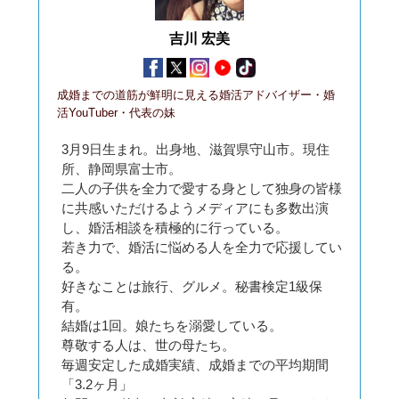
吉川 宏美
成婚までの道筋が鮮明に見える婚活アドバイザー・婚
活YouTuber・代表の妹
3月9日生まれ。出身地、滋賀県守山市。現住
所、静岡県富士市。
二人の子供を全力で愛する身として独身の皆様
に共感いただけるようメディアにも多数出演
し、婚活相談を積極的に行っている。
若き力で、婚活に悩める人を全力で応援してい
る。
好きなことは旅行、グルメ。秘書検定1級保
有。
結婚は1回。娘たちを溺愛している。
尊敬する人は、世の母たち。
毎週安定した成婚実績、成婚までの平均期間
「3.2ヶ月」