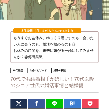
8月10日（月）
# 仲人さんのつぶやき
もうすぐお盆休み。ゆっくり過ごすのも、会いた
い人に会うのも、婚活を始めるのも◎
お休みの時間を、未来に繋がる一歩にしてみませ
んか？@傳田栞織
60代婚活
入会エピソード
婚活体験談
70代でも結婚相手がほしい！70代以降
のシニア世代の婚活事情と結婚観