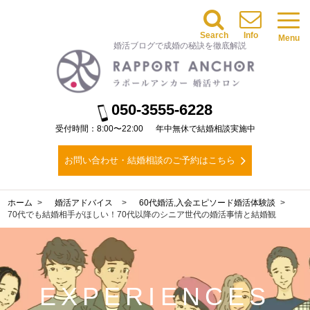
Search
Info
Menu
婚活ブログで成婚の秘訣を徹底解説
050-3555-6228
受付時間：8:00〜22:00
年中無休で結婚相談実施中
お問い合わせ・結婚相談のご予約はこちら
ホーム
婚活アドバイス
60代婚活
,
入会エピソード
婚活体験談
70代でも結婚相手がほしい！70代以降のシニア世代の婚活事情と結婚観
EXPERIENCES