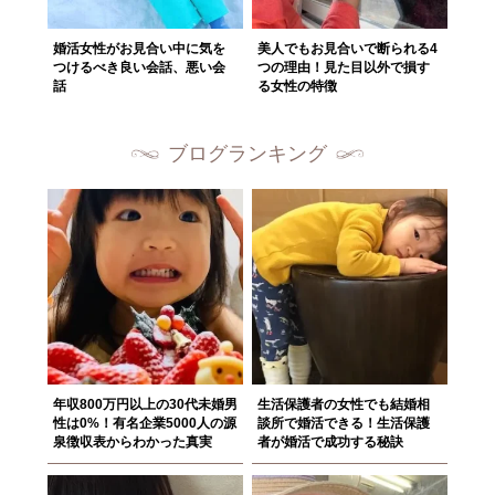
婚活女性がお見合い中に気を
美人でもお見合いで断られる4
つけるべき良い会話、悪い会
つの理由！見た目以外で損す
話
る女性の特徴
ブログランキング
年収800万円以上の30代未婚男
生活保護者の女性でも結婚相
性は0%！有名企業5000人の源
談所で婚活できる！生活保護
泉徴収表からわかった真実
者が婚活で成功する秘訣