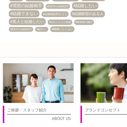
理想の結婚相手
結婚したい
箕面市の結婚相談所
結婚できない
結婚願望のある人
結婚相談所口コミ
美人と結婚したい
自立した人と結婚
親御様の婚活
離婚したくない
趣味コン
豊田市の結婚相談所
ご挨拶・スタッフ紹介
ブランドコンセプト
ABOUT US