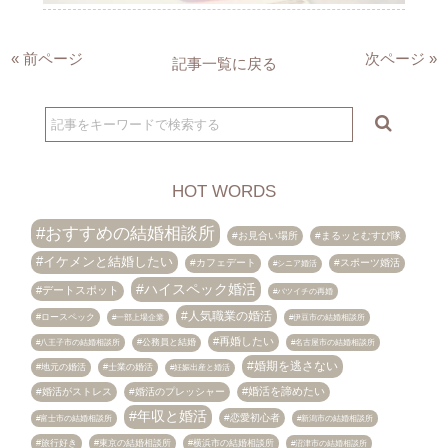
« 前ページ
次ページ »
記事一覧に戻る
HOT WORDS
おすすめの結婚相談所
お見合い場所
まるッとむすび隊
イケメンと結婚したい
カフェデート
スポーツ婚活
シニア婚活
ハイスペック婚活
デートスポット
バツイチの再婚
人気職業の婚活
ロースペック
伊豆市の結婚相談所
一部上場企業
再婚したい
八王子市の結婚相談所
公務員と結婚
名古屋市の結婚相談所
婚期を逃さない
地元の婚活
士業の婚活
妊娠出産と婚活
婚活を諦めたい
婚活がストレス
婚活のプレッシャー
年収と婚活
恋愛初心者
富士市の結婚相談所
新潟市の結婚相談所
旅行好き
東京の結婚相談所
横浜市の結婚相談所
沼津市の結婚相談所