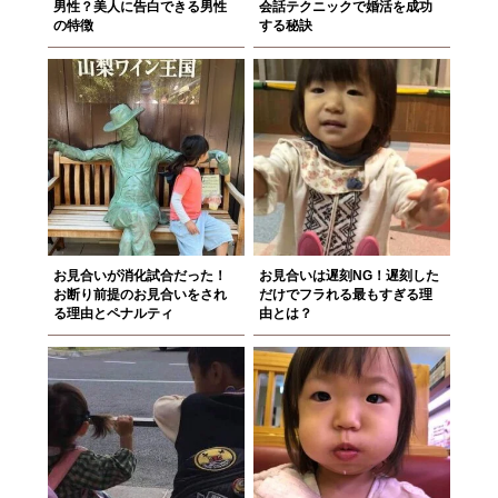
男性？美人に告白できる男性
会話テクニックで婚活を成功
の特徴
する秘訣
お見合いが消化試合だった！
お見合いは遅刻NG！遅刻した
お断り前提のお見合いをされ
だけでフラれる最もすぎる理
る理由とペナルティ
由とは？