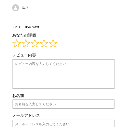
ゆさ
Site
Page
Page
Page
Page
1
2
3
…
854
Next
Reviews
あなたの評価
navigation
レビュー内容
お名前
メールアドレス