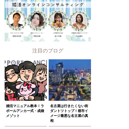
注目のブログ
婚活マニュアル教本！ラ
名古屋は行きたくない街
ポールアンカー式・成婚
ダントツトップ！都市イ
メゾット
メージ最悪な名古屋の真
相