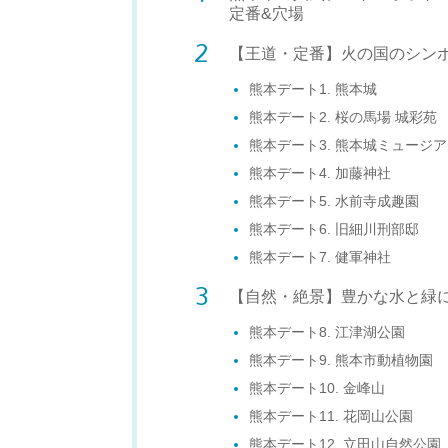
定番&穴場
【王道・定番】火の国のシン
熊本デート1. 熊本城
熊本デート2. 桜の馬場 城彩苑
熊本デート3. 熊本城ミュージア
熊本デート4. 加藤神社
熊本デート5. 水前寺成趣園
熊本デート6. 旧細川刑部邸
熊本デート7. 健軍神社
【自然・絶景】豊かな水と緑
熊本デート8. 江津湖公園
熊本デート9. 熊本市動植物園
熊本デート10. 金峰山
熊本デート11. 花岡山公園
熊本デート12. 立田山自然公園