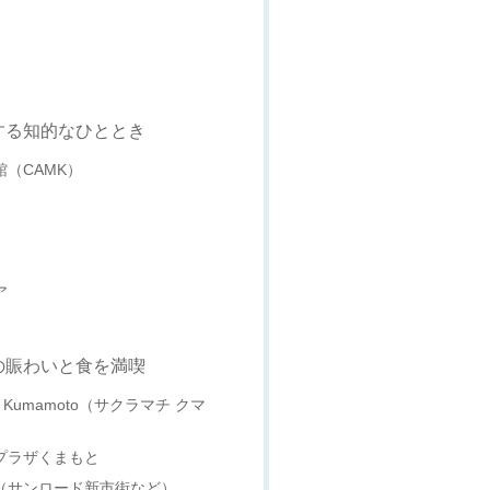
する知的なひととき
館（CAMK）
ア
の賑わいと食を満喫
I Kumamoto（サクラマチ クマ
ュプラザくまもと
街（サンロード新市街など）