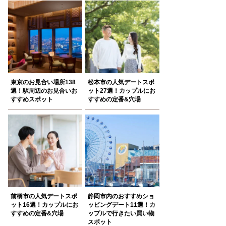
東京のお見合い場所138
松本市の人気デートスポ
選！駅周辺のお見合いお
ット27選！カップルにお
すすめスポット
すすめの定番&穴場
前橋市の人気デートスポ
静岡市内のおすすめショ
ット16選！カップルにお
ッピングデート11選！カ
すすめの定番&穴場
ップルで行きたい買い物
スポット