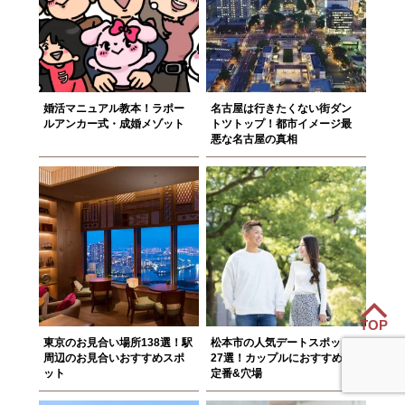
婚活マニュアル教本！ラポー
名古屋は行きたくない街ダン
ルアンカー式・成婚メゾット
トツトップ！都市イメージ最
悪な名古屋の真相
TOP
東京のお見合い場所138選！駅
松本市の人気デートスポット
周辺のお見合いおすすめスポ
27選！カップルにおすすめの
ット
定番&穴場