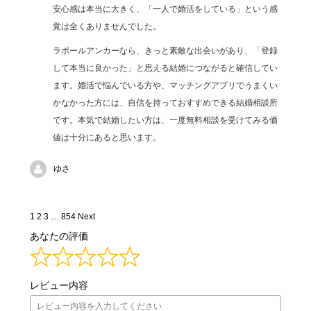
安心感は本当に大きく、「一人で婚活をしている」という感
覚は全くありませんでした。
ラポールアンカーなら、きっと素敵な出会いがあり、「登録
して本当に良かった」と思える結婚につながると確信してい
ます。婚活で悩んでいる方や、マッチングアプリでうまくい
かなかった方には、自信を持っておすすめできる結婚相談所
です。本気で結婚したい方は、一度無料相談を受けてみる価
値は十分にあると思います。
ゆさ
Site
Page
Page
Page
Page
1
2
3
…
854
Next
Reviews
あなたの評価
navigation
レビュー内容