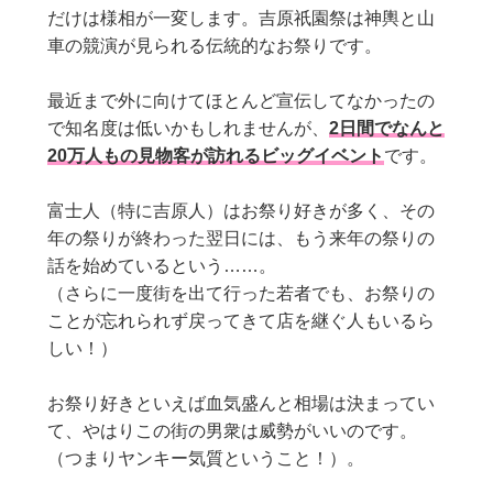
だけは様相が一変します。吉原祇園祭は神輿と山
車の競演が見られる伝統的なお祭りです。
最近まで外に向けてほとんど宣伝してなかったの
で知名度は低いかもしれませんが、
2日間でなんと
20万人もの見物客が訪れるビッグイベント
です。
富士人（特に吉原人）はお祭り好きが多く、その
年の祭りが終わった翌日には、もう来年の祭りの
話を始めているという……。
（さらに一度街を出て行った若者でも、お祭りの
ことが忘れられず戻ってきて店を継ぐ人もいるら
しい！）
お祭り好きといえば血気盛んと相場は決まってい
て、やはりこの街の男衆は威勢がいいのです。
（つまりヤンキー気質ということ！）。