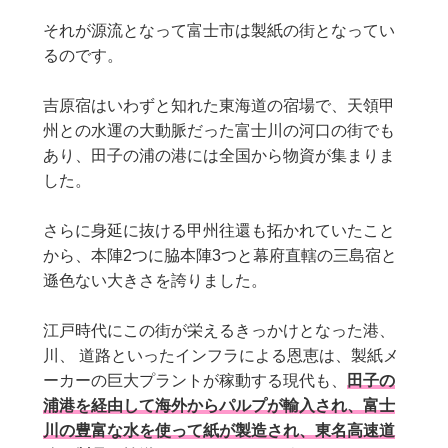
それが源流となって富士市は製紙の街となってい
るのです。
吉原宿はいわずと知れた東海道の宿場で、天領甲
州との水運の大動脈だった富士川の河口の街でも
あり、田子の浦の港には全国から物資が集まりま
した。
さらに身延に抜ける甲州往還も拓かれていたこと
から、本陣2つに脇本陣3つと幕府直轄の三島宿と
遜色ない大きさを誇りました。
江戸時代にこの街が栄えるきっかけとなった港、
川、 道路といったインフラによる恩恵は、製紙メ
ーカーの巨大プラントが稼動する現代も、
田子の
浦港を経由して海外からパルプが輸入され、富士
川の豊富な水を使って紙が製造され、東名高速道