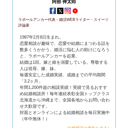
阿部 伸太郎
ラポールアンカー代表・婚活WEBライター・スイーツ
評論家
1987年2月8日生まれ。
恋愛相談が趣味で、恋愛や結婚にまつわる話を
数多くうかがう。婚活に悩む人の助けになろう
と、ラポールアンカーを起業。
結婚は1回。嫁と娘を溺愛している。尊敬する
人は祖母、嫁、妹。
毎週安定した成婚実績、成婚までの平均期間
「3.2ヶ月」
年間1,200件超の相談実績！実績で見るおすす
め結婚相談所！毎年連続表彰全国トップクラス
北海道から沖縄まで、全国各地からお問い合わ
せ大歓迎です。
対面とオンラインによる結婚相談を毎日実施中
（年中無休！）
結婚相談の予約をする>