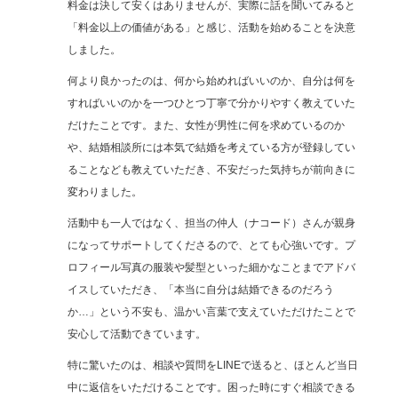
料金は決して安くはありませんが、実際に話を聞いてみると
「料金以上の価値がある」と感じ、活動を始めることを決意
しました。
何より良かったのは、何から始めればいいのか、自分は何を
すればいいのかを一つひとつ丁寧で分かりやすく教えていた
だけたことです。また、女性が男性に何を求めているのか
や、結婚相談所には本気で結婚を考えている方が登録してい
ることなども教えていただき、不安だった気持ちが前向きに
変わりました。
活動中も一人ではなく、担当の仲人（ナコード）さんが親身
になってサポートしてくださるので、とても心強いです。プ
ロフィール写真の服装や髪型といった細かなことまでアドバ
イスしていただき、「本当に自分は結婚できるのだろう
か…」という不安も、温かい言葉で支えていただけたことで
安心して活動できています。
特に驚いたのは、相談や質問をLINEで送ると、ほとんど当日
中に返信をいただけることです。困った時にすぐ相談できる