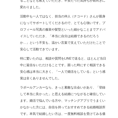
ることなども教えていただき、不安だった気持ちが前向きに
変わりました。
活動中も一人ではなく、担当の仲人（ナコード）さんが親身
になってサポートしてくださるので、とても心強いです。プ
ロフィール写真の服装や髪型といった細かなことまでアドバ
イスしていただき、「本当に自分は結婚できるのだろう
か…」という不安も、温かい言葉で支えていただけたことで
安心して活動できています。
特に驚いたのは、相談や質問をLINEで送ると、ほとんど当日
中に返信をいただけることです。困った時にすぐ相談できる
安心感は本当に大きく、「一人で婚活をしている」という感
覚は全くありませんでした。
ラポールアンカーなら、きっと素敵な出会いがあり、「登録
して本当に良かった」と思える結婚につながると確信してい
ます。婚活で悩んでいる方や、マッチングアプリでうまくい
かなかった方には、自信を持っておすすめできる結婚相談所
です。本気で結婚したい方は、一度無料相談を受けてみる価