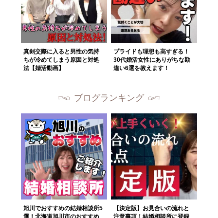
真剣交際に入ると男性の気持
プライドも理想も高すぎる！
ちが冷めてしまう原因と対処
30代婚活女性にありがちな勘
法【婚活動画】
違い6選を教えます！
ブログランキング
旭川でおすすめの結婚相談所5
【決定版】お見合いの流れと
選！北海道旭川市のおすすめ
注意事項！結婚相談所に登録