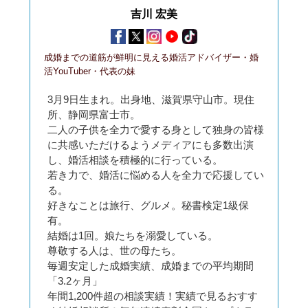
吉川 宏美
成婚までの道筋が鮮明に見える婚活アドバイザー・婚
活YouTuber・代表の妹
3月9日生まれ。出身地、滋賀県守山市。現住
所、静岡県富士市。
二人の子供を全力で愛する身として独身の皆様
に共感いただけるようメディアにも多数出演
し、婚活相談を積極的に行っている。
若き力で、婚活に悩める人を全力で応援してい
る。
好きなことは旅行、グルメ。秘書検定1級保
有。
結婚は1回。娘たちを溺愛している。
尊敬する人は、世の母たち。
毎週安定した成婚実績、成婚までの平均期間
「3.2ヶ月」
年間1,200件超の相談実績！実績で見るおすす