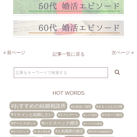
« 前ページ
次ページ »
記事一覧に戻る
HOT WORDS
おすすめの結婚相談所
お見合い場所
まるッとむすび隊
イケメンと結婚したい
カフェデート
スポーツ婚活
シニア婚活
ハイスペック婚活
デートスポット
バツイチの再婚
人気職業の婚活
ロースペック
伊豆市の結婚相談所
一部上場企業