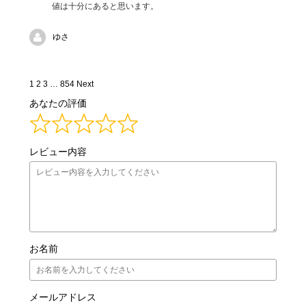
値は十分にあると思います。
ゆさ
Site
Page
Page
Page
Page
1
2
3
…
854
Next
Reviews
あなたの評価
navigation
レビュー内容
お名前
メールアドレス