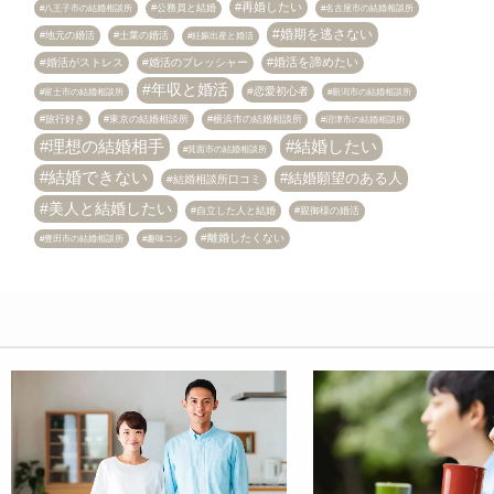
再婚したい
八王子市の結婚相談所
公務員と結婚
名古屋市の結婚相談所
婚期を逃さない
地元の婚活
士業の婚活
妊娠出産と婚活
婚活を諦めたい
婚活がストレス
婚活のプレッシャー
年収と婚活
恋愛初心者
富士市の結婚相談所
新潟市の結婚相談所
旅行好き
東京の結婚相談所
横浜市の結婚相談所
沼津市の結婚相談所
理想の結婚相手
結婚したい
箕面市の結婚相談所
結婚できない
結婚願望のある人
結婚相談所口コミ
美人と結婚したい
自立した人と結婚
親御様の婚活
離婚したくない
趣味コン
豊田市の結婚相談所