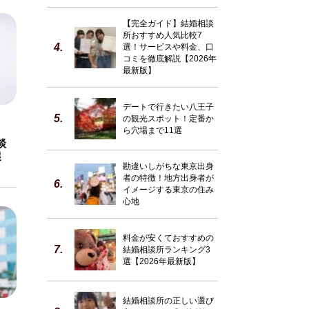
【完全ガイド】結婚相談
所おすすめ人気比較7
選！サービスや料金、口
コミを徹底解説【2026年
最新版】
デートで行きたい八王子
の観光スポット！定番か
ら穴場まで11選
談
選
勘違いしがちな東京出身
者の特徴！地方出身者が
イメージする東京の住み
心地
料金が安くておすすめの
結婚相談所ランキング3
選【2026年最新版】
結婚相談所の正しい選び