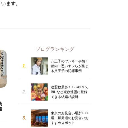
ています。
ブログランキング
八王子のヤンキー事情！
都内一悪いヤツらが集ま
る八王子の犯罪事例
連盟数最多！IBJやTMS、
BIUなど複数連盟に登録
できる結婚相談所
高
婚
東京のお見合い場所138
選！駅周辺のお見合いお
すすめスポット