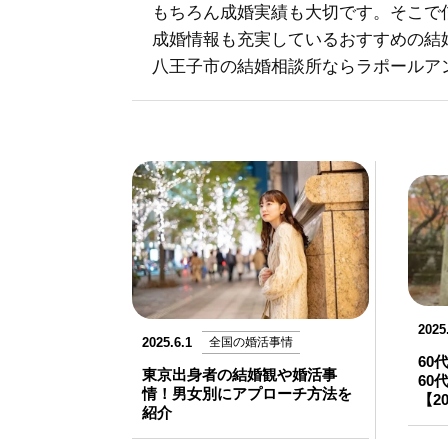
もちろん成婚実績も大切です。そこで
成婚情報も充実しているおすすめの結
八王子市の結婚相談所ならラポールア
2025
2025.6.1
全国の婚活事情
60
東京出身者の結婚観や婚活事
60
情！男女別にアプローチ方法を
【2
紹介