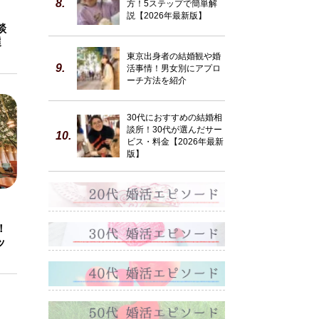
方！5ステップで簡単解
説【2026年最新版】
談
選
東京出身者の結婚観や婚
活事情！男女別にアプロ
ーチ方法を紹介
30代におすすめの結婚相
談所！30代が選んだサー
ビス・料金【2026年最新
版】
！
ッ