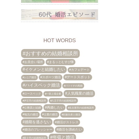
HOT WORDS
おすすめの結婚相談所
お見合い場所
まるッとむすび隊
イケメンと結婚したい
カフェデート
デートスポット
スポーツ婚活
シニア婚活
ハイスペック婚活
バツイチの再婚
人気職業の婚活
ロースペック
一部上場企業
伊豆市の結婚相談所
八王子市の結婚相談所
再婚したい
公務員と結婚
名古屋市の結婚相談所
地元の婚活
士業の婚活
妊娠出産と婚活
婚期を逃さない
婚活がストレス
婚活を諦めたい
婚活のプレッシャー
年収と婚活
富士市の結婚相談所